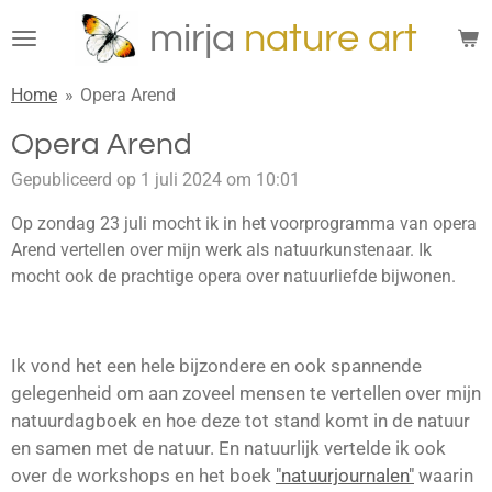
Ga
mirja
n
ature
art
direct
naar
Home
»
Opera Arend
de
hoofdinhoud
Opera Arend
Gepubliceerd op 1 juli 2024 om 10:01
Op zondag 23 juli mocht ik in het voorprogramma van opera
Arend vertellen over mijn werk als natuurkunstenaar. Ik
mocht ook de prachtige opera over natuurliefde bijwonen.
Ik vond het een hele bijzondere en ook spannende
gelegenheid om aan zoveel mensen te vertellen over mijn
natuurdagboek en hoe deze tot stand komt in de natuur
en samen met de natuur. En natuurlijk vertelde ik ook
over de workshops en het boek
"natuurjournalen"
waarin