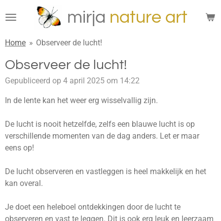
Ga
mirja
n
ature
art
direct
naar
Home
»
Observeer de lucht!
de
hoofdinhoud
Observeer de lucht!
Gepubliceerd op 4 april 2025 om 14:22
In de lente kan het weer erg wisselvallig zijn.
De lucht is nooit hetzelfde, zelfs een blauwe lucht is op
verschillende momenten van de dag anders. Let er maar
eens op!
De lucht observeren en vastleggen is heel makkelijk en het
kan overal.
Je doet een heleboel ontdekkingen door de lucht te
observeren en vast te leggen. Dit is ook erg leuk en leerzaam