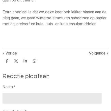
gaan op dit thema.
Extra speciaal is dat we deze keer ook lekker binnen aan de
slag gaan, we gaan winterse structuren nabootsen op papier
met aquarelverf en huis-, tuin- en keukenhulpmiddelen.
«
Vorige
Volgende
»
D
D
S
D
e
e
h
e
l
e
a
l
Reactie plaatsen
e
l
r
e
n
e
n
Naam *