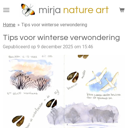
Ga
mirja
n
ature
art
direct
naar
Home
»
Tips voor winterse verwondering
de
hoofdinhoud
Tips voor winterse verwondering
Gepubliceerd op 9 december 2025 om 15:46