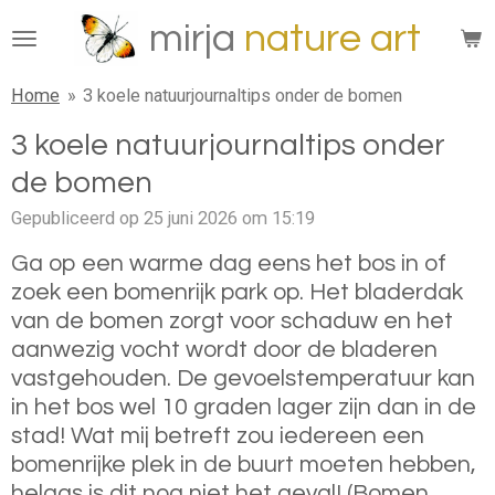
Ga
mirja
n
ature
art
direct
naar
Home
»
3 koele natuurjournaltips onder de bomen
de
hoofdinhoud
3 koele natuurjournaltips onder
de bomen
Gepubliceerd op 25 juni 2026 om 15:19
Ga op een warme dag eens het bos in of
zoek een bomenrijk park op. Het bladerdak
van de bomen zorgt voor schaduw en het
aanwezig vocht wordt door de bladeren
vastgehouden. De gevoelstemperatuur kan
in het bos wel 10 graden lager zijn dan in de
stad! Wat mij betreft zou iedereen een
bomenrijke plek in de buurt moeten hebben,
helaas is dit nog niet het geval! (Bomen