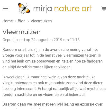
Ga
mirja
n
ature
art
direct
naar
Home
»
Blog
»
Vleermuizen
de
hoofdinhoud
Vleermuizen
Gepubliceerd op 24 augustus 2019 om 11:16
Rondom ons huis zijn in de avondschemering vanaf het
vroege voorjaar tot in de herfst veel vleermuizen te zien. Ik
vind het leuk om ze observeren en te zien hoe ze fladderen
en altijd dezelfde routes lijken te vliegen.
Ik weet eigenlijk maar heel weinig van deze nachtelijke
vliegkunstenaars en ook mijn oudste zoon vind deze dieren
heel erg interessant. Er hangt natuurlijk altijd wat mysterieus
rondom nachtdieren en vleermuizen al helemaal.
Daarom gaan we mee met een IVN lezing en excursie over