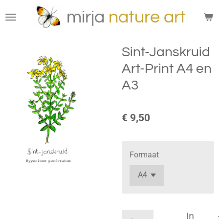
Ga
mirja
n
ature
art
direct
naar
de
Sint-Janskruid
hoofdinhoud
Art-Print A4 en
A3
€ 9,50
Formaat
In