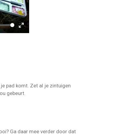
E
n
t
e
r
f
u
e pad komt. Zet al je zintuigen
l
 jou gebeurt.
l
s
c
r
 mooi? Ga daar mee verder door dat
e