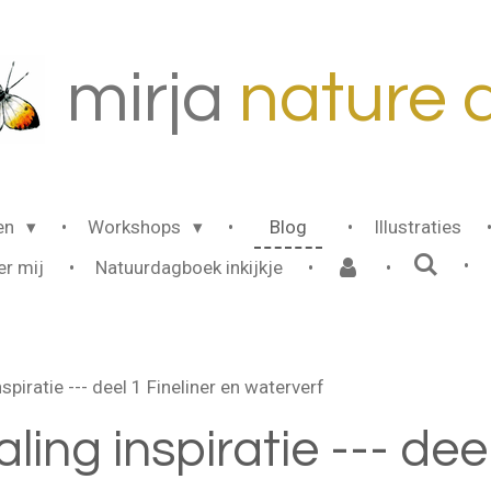
mirja
n
ature
len
Workshops
Blog
Illustraties
er mij
Natuurdagboek inkijkje
spiratie --- deel 1 Fineliner en waterverf
ling inspiratie --- deel