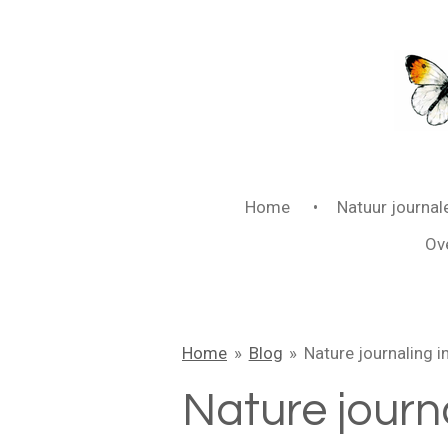
Ga
direct
naar
de
hoofdinhoud
Home
Natuur journa
Ov
Home
»
Blog
»
Nature journaling in
Nature journa