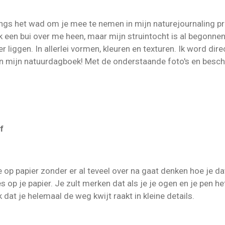
ngs het wad om je mee te nemen in mijn naturejournaling pro
k een bui over me heen, maar mijn struintocht is al begonnen 
 liggen. In allerlei vormen, kleuren en texturen. Ik word dir
n mijn natuurdagboek! Met de onderstaande foto's en beschrijv
f
op papier zonder er al teveel over na gaat denken hoe je dat 
tjes op je papier. Je zult merken dat als je je ogen en je pen 
dat je helemaal de weg kwijt raakt in kleine details.