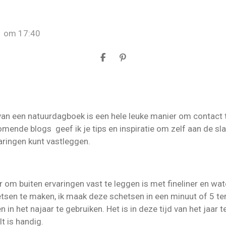
1 om 17:40
D
P
e
i
l
n
e
n
n
e
n
 van een natuurdagboek is een hele leuke manier om contact
mende blogs geef ik je tips en inspiratie om zelf aan de sla
aringen kunt vastleggen.
r om buiten ervaringen vast te leggen is met fineliner en wat
tsen te maken, ik maak deze schetsen in een minuut of 5 ter
 in het najaar te gebruiken. Het is in deze tijd van het jaar t
lt is handig.