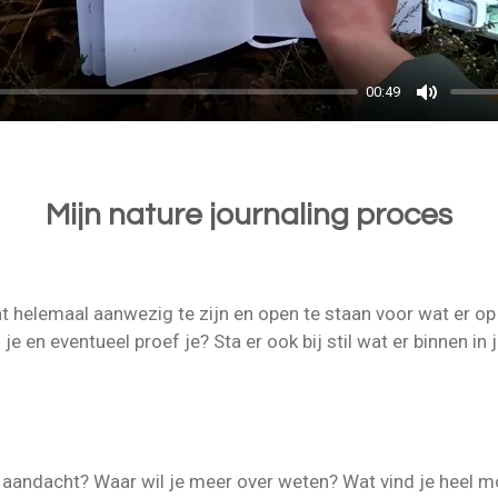
a
y
00:49
M
u
t
Mijn nature journaling proces
e
helemaal aanwezig te zijn en open te staan voor wat er op j
el je en eventueel proef je? Sta er ook bij stil wat er binnen in
 je aandacht? Waar wil je meer over weten? Wat vind je heel