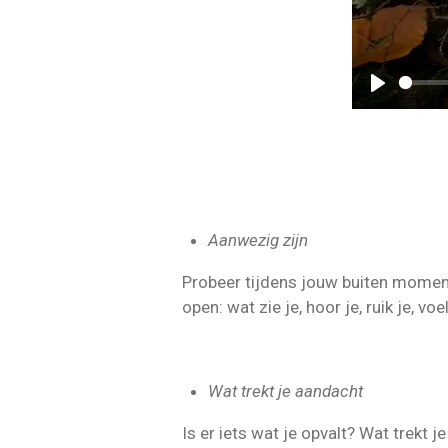
P
l
a
y
Aanwezig zijn
Probeer tijdens jouw buiten moment 
open: wat zie je, hoor je, ruik je, vo
Wat trekt je aandacht
Is er iets wat je opvalt? Wat trekt