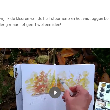
wijl ik de kleuren van de herfstbomen aan het vastleggen ben.
illerig maar het geeft wel een idee!
P
l