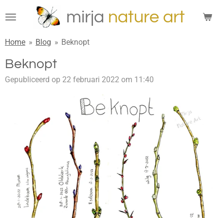
Ga
mirja
n
ature
art
direct
naar
Home
»
Blog
»
Beknopt
de
hoofdinhoud
Beknopt
Gepubliceerd op 22 februari 2022 om 11:40