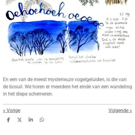
En een van de meest mysterieuze vogelgeluiden, is die van
de bosuil. We horen er meerdere het einde van een wandeling
in het diepe schemeren.
«
Vorige
Volgende
»
D
D
S
D
e
e
h
e
l
e
a
l