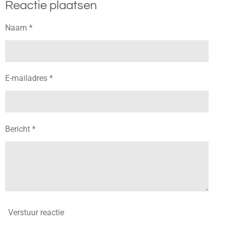
Reactie plaatsen
e
l
r
e
n
e
n
Naam *
E-mailadres *
Bericht *
Verstuur reactie